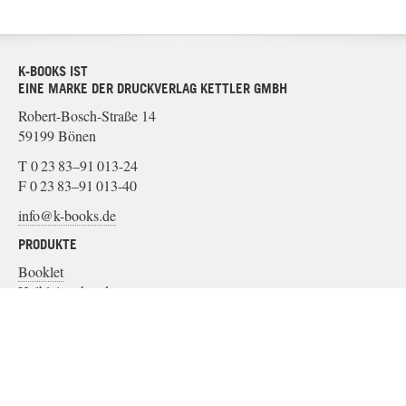
K-BOOKS IST
EINE MARKE DER DRUCKVERLAG KETTLER GMBH
Robert-Bosch-Straße 14
59199 Bönen
T 0 23 83–91 013-24
F 0 23 83–91 013-40
info@k-books.de
PRODUKTE
Booklet
Halbleinenband
Leinenband
Papierband
Softcover
MATERIAL