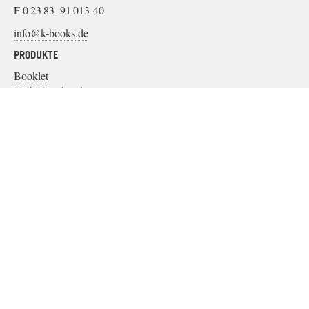
F 0 23 83–91 013-40
info@k-books.de
PRODUKTE
Booklet
Halbleinenband
Leinenband
Papierband
Softcover
MATERIAL
Bindung
Einbandart und Material
Papier
Glossar
SERVICE
Datenaufbau
Datencheck
Produktion